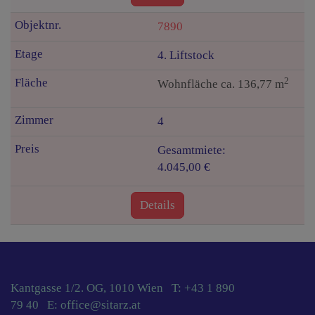
7890
4. Liftstock
2
Wohnfläche ca. 136,77 m
4
Gesamtmiete:
4.045,00 €
Details
Kantgasse 1/2. OG, 1010 Wien T:
+43 1 890
79 40
E:
office@sitarz.at