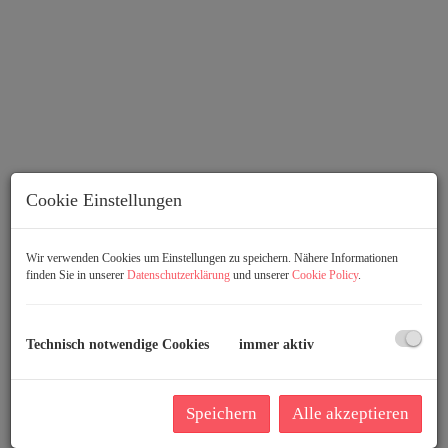
Cookie Einstellungen
Wir verwenden Cookies um Einstellungen zu speichern. Nähere Informationen
finden Sie in unserer
Datenschutzerklärung
und unserer
Cookie Policy
.
Beschreibung
Wunderschöne 62 - 150m² Erstbezüge mit Einbauküchen
Technisch notwendige Cookies
immer aktiv
in Toplage!
Wir freuen uns, Ihnen aufwendig neu renovierte
Speichern
Alle akzeptieren
Erstbezüge mit Wohnflächen von 62m² - 150m² in einem
ebenfalls vollständig sanierten Altbau in Bestlage des 8.