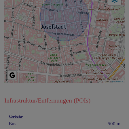
Tiles ©
basemap.at
Infrastruktur/Entfernungen (POIs)
Verkehr
Bus
500 m