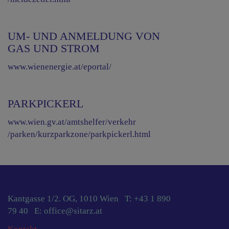
UM- UND ANMELDUNG VON
GAS UND STROM
www.wienenergie.at/eportal/
PARKPICKERL
www.wien.gv.at/amtshelfer/verkehr
/parken/kurzparkzone/parkpickerl.html
Kantgasse 1/2. OG, 1010 Wien T:
+43 1 890
79 40
E:
office@sitarz.at