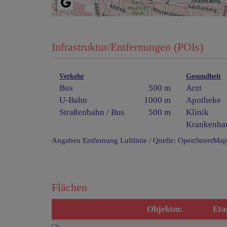
Infrastruktur/Entfernungen (POIs)
Verkehr
Gesundheit
Bus
500 m
Arzt
U-Bahn
1000 m
Apotheke
Straßenbahn / Bus
500 m
Klinik
Krankenha
Angaben Entfernung Luftlinie / Quelle: OpenStreetMap
Flächen
Objektnr.
Eta