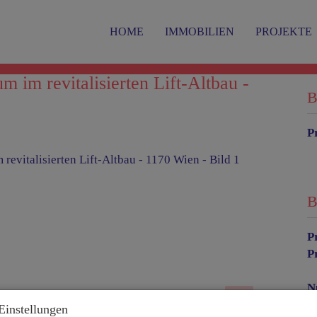
HOME
IMMOBILIEN
PROJEKTE
 im revitalisierten Lift-Altbau -
B
P
B
P
P
N
H
Einstellungen