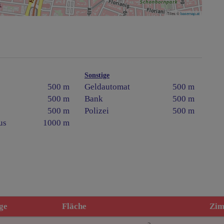
Tiles ©
basemap.at
Sonstige
500 m
Geldautomat
500 m
500 m
Bank
500 m
500 m
Polizei
500 m
us
1000 m
ge
Fläche
Zi