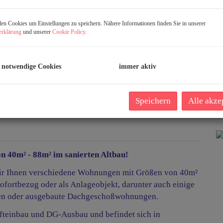
f
gü
n Cookies um Einstellungen zu speichern. Nähere Informationen finden Sie in unserer
B
erklärung
und unserer
Cookie Policy
.
B
Z
H
 notwendige Cookies
immer aktiv
B
Speichern
Alle akze
K
 40m² - 88m² im sanierten Altbau!
n wir Ihnen verschiedene Wohnungen mit Größen von 40m²
ofortbezug oder als Anlageobjekt, darunter auch einige
isen oder ausgebaute Dachgeschoßwohnungen.
ifteinbau und DG-Ausbau und befindet sich in