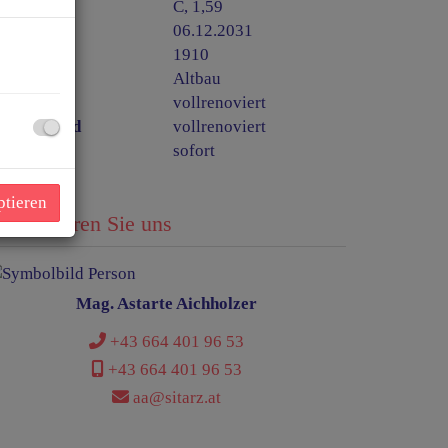
GEE
C, 1,59
ltig bis
06.12.2031
aujahr
1910
auart
Altbau
ustand
vollrenoviert
auszustand
vollrenoviert
eziehbar
sofort
ptieren
ontaktieren Sie uns
Mag. Astarte Aichholzer
+43 664 401 96 53
+43 664 401 96 53
aa@sitarz.at