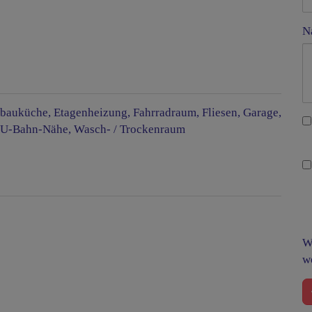
N
nbauküche
Etagenheizung
Fahrradraum
Fliesen
Garage
U-Bahn-Nähe
Wasch- / Trockenraum
W
w