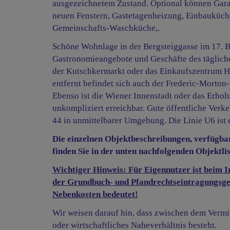
ausgezeichnetem Zustand. Optional können Garag
neuen Fenstern, Gastetagenheizung, Einbauküchen
Gemeinschafts-Waschküche,.
Schöne Wohnlage in der Bergsteiggasse im 17. Be
Gastronomieangebote und Geschäfte des tägliche
der Kutschkermarkt oder das Einkaufszentrum H
entfernt befindet sich auch der Frederic-Morton-
Ebenso ist die Wiener Innenstadt oder das Erho
unkompliziert erreichbar. Gute öffentliche Verke
44 in unmittelbarer Umgebung. Die Linie U6 ist 
Die einzelnen Objektbeschreibungen, verfügb
finden Sie in der unten nachfolgenden Objektlis
Wichtiger Hinweis: Für Eigennutzer ist beim I
der Grundbuch- und Pfandrechtseintragungsgeb
Nebenkosten bedeutet!
Wir weisen darauf hin, dass zwischen dem Vermit
oder wirtschaftliches Naheverhältnis besteht.