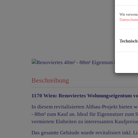
Wir verwende
Datenschutz
Technisch
Beschreibung
1170 Wien: Renoviertes Wohnungseigentum von
In diesem revitalisierten Altbau-Projekt biete
- 88m² zum Kauf an. Ideal für Eigennutzer zum S
vermietete Einheiten zu interessanten Kaufpre
Das gesamte Gebäude wurde revitalisiert inkl. L