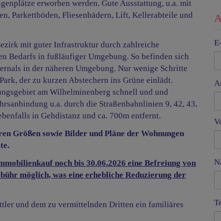
enplätze erworben werden. Gute Ausstattung, u.a. mit
, Parkettböden, Fliesenbädern, Lift, Kellerabteile und
A
E
zirk mit guter Infrastruktur durch zahlreiche
n Bedarfs in fußläufiger Umgebung. So befinden sich
ernals in der näheren Umgebung. Nur wenige Schritte
Park, der zu kurzen Abstechern ins Grüne einlädt.
A
lungsgebiet am Wilhelminenberg schnell und und
hrsanbindung u.a. durch die Straßenbahnlinien 9, 42, 43,
ebenfalls in Gehdistanz und ca. 700m entfernt.
V
aren Größen sowie Bilder und Pläne der Wohnungen
te.
N
mmobilienkauf noch bis 30.06.2026 eine Befreiung von
ühr möglich, was eine erhebliche Reduzierung der
T
tler und dem zu vermittelnden Dritten ein familiäres