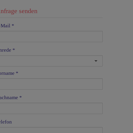
nfrage senden
-Mail
nrede
orname
achname
elefon