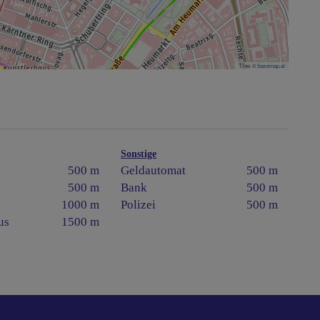
Tiles ©
basemap.at
Sonstige
500 m
Geldautomat
500 m
500 m
Bank
500 m
1000 m
Polizei
500 m
us
1500 m