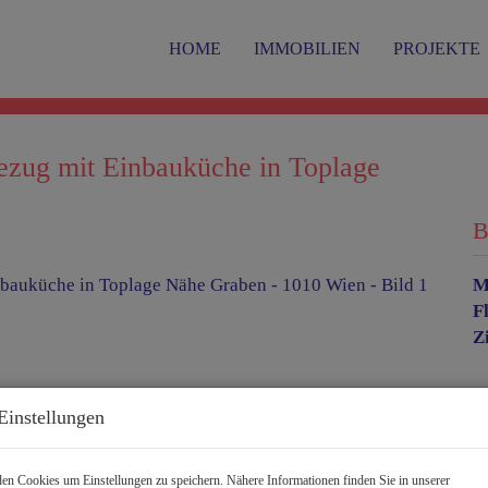
HOME
IMMOBILIEN
PROJEKTE
bezug mit Einbauküche in Toplage
B
M
F
Z
P
Einstellungen
G
n Cookies um Einstellungen zu speichern. Nähere Informationen finden Sie in unserer