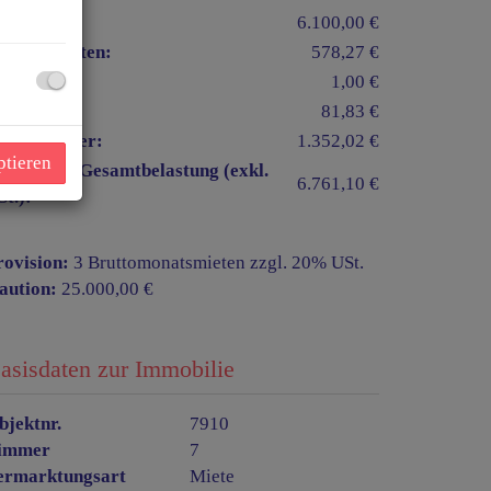
iete:
6.100,00 €
etriebskosten:
578,27 €
onstiges:
1,00 €
iftkosten:
81,83 €
msatzsteuer:
1.352,02 €
ptieren
onatliche Gesamtbelastung (exkl.
6.761,10 €
St.):
rovision:
3 Bruttomonatsmieten zzgl. 20% USt.
aution:
25.000,00 €
asisdaten zur Immobilie
bjektnr.
7910
immer
7
ermarktungsart
Miete