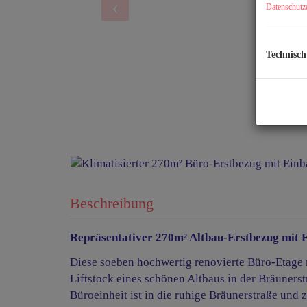
Datenschutz
Technisch
Beschreibung
Repräsentativer 270m² Altbau-Erstbezug mit
Diese soeben hochwertig renovierte Büro-Etage 
Liftstock eines schönen Altbaus in der Bräunerst
Büroeinheit ist in die ruhige Bräunerstraße und z