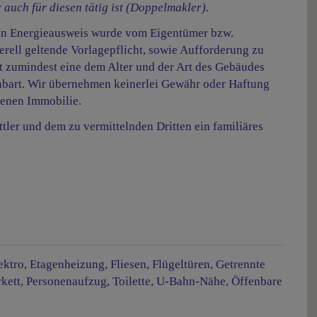
auch für diesen tätig ist (Doppelmakler).
in Energieausweis wurde vom Eigentümer bzw.
erell geltende Vorlagepflicht, sowie Aufforderung zu
lt zumindest eine dem Alter und der Art des Gebäudes
nbart. Wir übernehmen keinerlei Gewähr oder Haftung
tenen Immobilie.
tler und dem zu vermittelnden Dritten ein familiäres
ektro
Etagenheizung
Fliesen
Flügeltüren
Getrennte
rkett
Personenaufzug
Toilette
U-Bahn-Nähe
Öffenbare