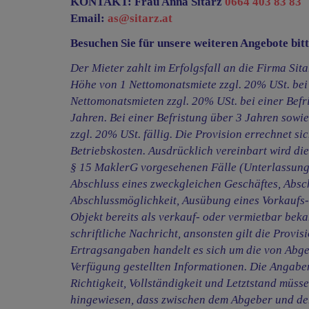
KONTAKT: Frau Anna Sitarz
0664 403 83 83
Email:
as@sitarz.at
Besuchen Sie für unsere weiteren Angebote bi
Der Mieter zahlt im Erfolgsfall an die Firma Si
Höhe von 1 Nettomonatsmiete zzgl. 20% USt. bei 
Nettomonatsmieten zzgl. 20% USt. bei einer Befr
Jahren. Bei einer Befristung über 3 Jahren sowi
zzgl. 20% USt. fällig. Die Provision errechnet si
Betriebskosten. Ausdrücklich vereinbart wird di
§ 15 MaklerG vorgesehenen Fälle (Unterlassung
Abschluss eines zweckgleichen Geschäftes, Absc
Abschlussmöglichkeit, Ausübung eines Vorkaufs-, 
Objekt bereits als verkauf- oder vermietbar bek
schriftliche Nachricht, ansonsten gilt die Provi
Ertragsangaben handelt es sich um die von Abge
Verfügung gestellten Informationen. Die Angaben
Richtigkeit, Vollständigkeit und Letztstand müss
hingewiesen, dass zwischen dem Abgeber und dem