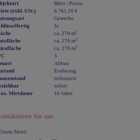
bjektart
Büro / Praxis
iete (exkl. USt.)
6.761,10 €
utzungsart
Gewerbe
chlüsselfertig
Ja
2
läche
ca. 270 m
2
utzfläche
ca. 270 m
2
ürofläche
ca. 270 m
WC
3
auart
Altbau
ustand
Erstbezug
auszustand
teilsaniert
eziehbar
sofort
ax. Mietdauer
10 Jahre
ontaktieren Sie uns