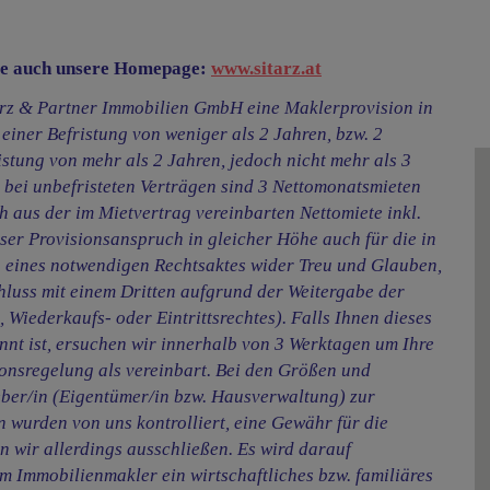
tte auch unsere Homepage:
www.sitarz.at
tarz & Partner Immobilien GmbH eine Maklerprovision in
einer Befristung von weniger als 2 Jahren, bzw. 2
istung von mehr als 2 Jahren, jedoch nicht mehr als 3
e bei unbefristeten Verträgen sind 3 Nettomonatsmieten
ch aus der im Mietvertrag vereinbarten Nettomiete inkl.
eser Provisionsanspruch in gleicher Höhe auch für die in
 eines notwendigen Rechtsaktes wider Treu und Glauben,
hluss mit einem Dritten aufgrund der Weitergabe der
Wiederkaufs- oder Eintrittsrechtes). Falls Ihnen dieses
annt ist, ersuchen wir innerhalb von 3 Werktagen um Ihre
sionsregelung als vereinbart. Bei den Größen und
ber/in (Eigentümer/in bzw. Hausverwaltung) zur
 wurden von uns kontrolliert, eine Gewähr für die
en wir allerdings ausschließen. Es wird darauf
 Immobilienmakler ein wirtschaftliches bzw. familiäres