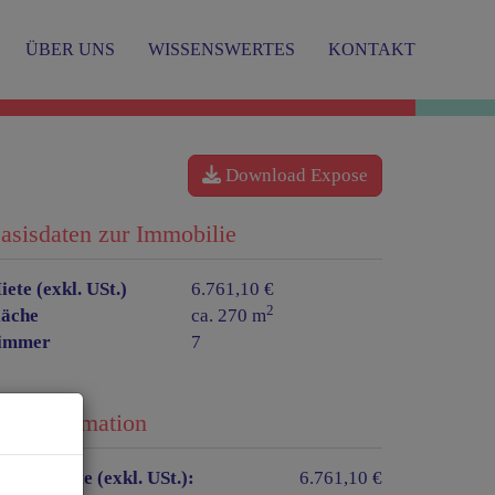
ÜBER UNS
WISSENSWERTES
KONTAKT
Download Expose
asisdaten zur Immobilie
iete (exkl. USt.)
6.761,10 €
2
läche
ca. 270 m
immer
7
reisinformation
esamtmiete (exkl. USt.):
6.761,10 €