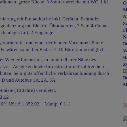
äumen, große Küche, 3 Sanitärbereiche mit WC, 1 kl.
O
,.
M
N
ierung mit Einbauküche inkl. Geräten, Echtholz-
S
agenheizung mit Elektro-Ölradiatoren, 3 Sanitärräume
F
chanlage, Lift, 2 Eingänge.
N
g vorbereitet und einer der beiden Vorräume könnte
B
. Es wären somit bei Bedarf 7-10 Büroräume möglich.
B
er Wiener Innenstadt, in unmittelbarer Nähe des
Z
atzes. Ausgezeichnete Infrastruktur mit zahlreichen
H
boten. Sehr gute öffentliche Verkehrsanbindung durch
B
1, D und Autobus 1A, 2A, 3A,.
M
ptmiete (10 Jahre) vermietet.
13,12
0% USt. € 1.352,02 + Manip. € 1,-)
K