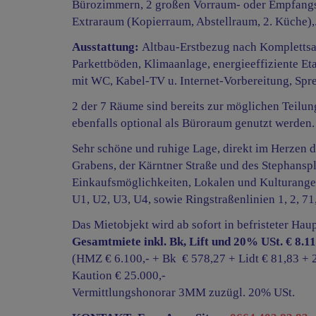
Bürozimmern, 2 großen Vorraum- oder Empfangsr
Extraraum (Kopierraum, Abstellraum, 2. Küche)
Ausstattung:
Altbau-Erstbezug nach Komplettsan
Parkettböden, Klimaanlage, energieeffiziente Et
mit WC, Kabel-TV u. Internet-Vorbereitung, Spre
2 der 7 Räume sind bereits zur möglichen Teilun
ebenfalls optional als Büroraum genutzt werden
Sehr schöne und ruhige Lage, direkt im Herzen d
Grabens, der Kärntner Straße und des Stephanspl
Einkaufsmöglichkeiten, Lokalen und Kulturange
U1, U2, U3, U4, sowie Ringstraßenlinien 1, 2, 7
Das Mietobjekt wird ab sofort in befristeter Hau
Gesamtmiete inkl. Bk, Lift und 20% USt. € 8.1
(HMZ € 6.100,- + Bk € 578,27 + Lidt € 81,83 + 2
Kaution € 25.000,-
Vermittlungshonorar 3MM zuzügl. 20% USt.