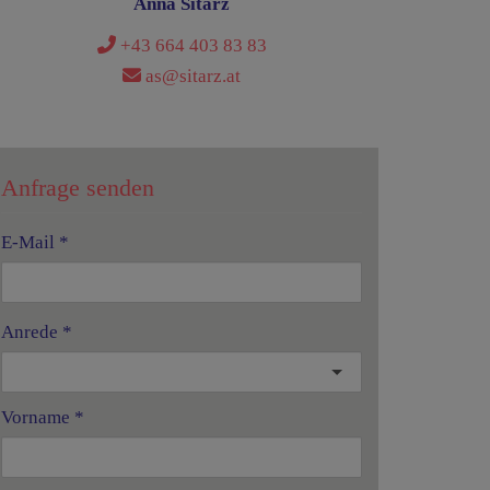
Anna Sitarz
+43 664 403 83 83
as@sitarz.at
Anfrage senden
E-Mail
Anrede
Vorname