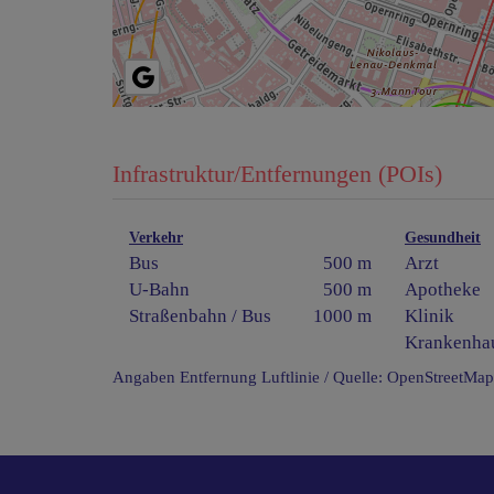
Infrastruktur/Entfernungen (POIs)
Verkehr
Gesundheit
Bus
500 m
Arzt
U-Bahn
500 m
Apotheke
Straßenbahn / Bus
1000 m
Klinik
Krankenha
Angaben Entfernung Luftlinie / Quelle: OpenStreetMap