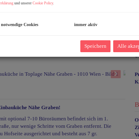
erklärung
und unserer
Cookie Policy
.
M
B
S
 notwendige Cookies
immer aktiv
L
U
Speichern
Alle akze
m
U
P
K
B
 Einbauküche Nähe Graben!
mit optional 7-10 Büroräumen befindet sich im 1.
O
raße, nur wenige Schritte vom Graben entfernt. Die
Z
u Hofseite ausgerichtet und besteht aus 7 gr.
V