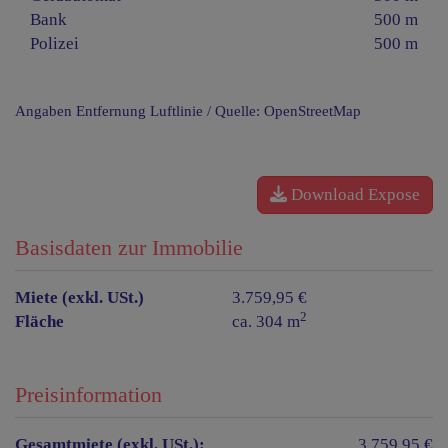
Bank
500 m
Polizei
500 m
Angaben Entfernung Luftlinie / Quelle: OpenStreetMap
Download Expose
Basisdaten zur Immobilie
Miete (exkl. USt.)
3.759,95 €
2
Fläche
ca. 304 m
Preisinformation
Gesamtmiete (exkl. USt.):
3.759,95 €