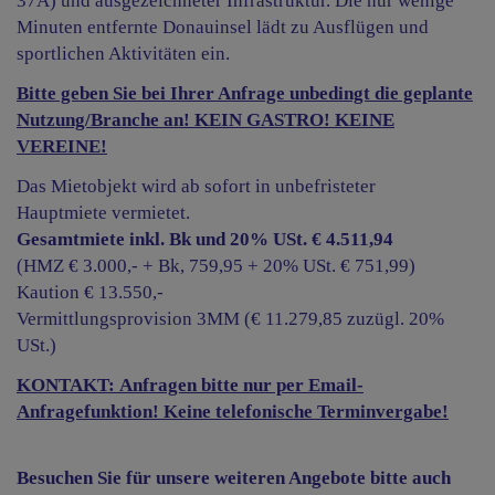
37A) und ausgezeichneter Infrastruktur. Die nur wenige
Minuten entfernte Donauinsel lädt zu Ausflügen und
sportlichen Aktivitäten ein.
Bitte geben Sie bei Ihrer Anfrage unbedingt die geplante
Nutzung/Branche an! KEIN GASTRO! KEINE
VEREINE!
Das Mietobjekt wird ab sofort in unbefristeter
Hauptmiete vermietet.
Gesamtmiete inkl. Bk und 20% USt. € 4.511,94
(HMZ € 3.000,- + Bk, 759,95 + 20% USt. € 751,99)
Kaution € 13.550,-
Vermittlungsprovision 3MM (€ 11.279,85 zuzügl. 20%
USt.)
KONTAKT: Anfragen bitte nur per Email-
Anfragefunktion! Keine telefonische Terminvergabe!
Besuchen Sie für unsere weiteren Angebote bitte auch