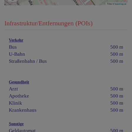
Tiles ©
basemap.at
Infrastruktur/Entfernungen (POIs)
Verkehr
Bus
500 m
U-Bahn
500 m
Straßenbahn / Bus
500 m
Gesundheit
Arzt
500 m
Apotheke
500 m
Klinik
500 m
Krankenhaus
500 m
Sonstige
Geldautomat
500 m