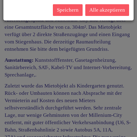
in Frequenzlage Nähe Millenium-City!
Speichern
Alle akzeptieren
Dieses Mietobjekt befindet sich in zentraler Lage Nähe
Allerheiligenplatz und Millenium-City und verfügt über
eine Gesamtnutzfläche von ca. 304m². Das Mietobjekt
verfügt über 2 direkte Straßenzugänge und einen Eingang
vom Stiegenhaus. Die derzeitige Raumaufteilung
entnehmen Sie bitte dem beigefügten Grundriss.
Ausstattung:
Kunststofffenster, Gasetagenheizung,
Sanitärbereich, SAT-, Kabel-TV und Internet-Vorbereitung,
Sprechanlage,.
Zuletzt wurde das Mietobjekt als Kindergarten genutzt.
Rück- oder Umbauten können nach Absprache mit der
Vermieterin auf Kosten des neuen Mieters
selbstverständlich durchgeführt werden. Sehr zentrale
Lage, nur wenige Gehminuten von der Millenium-City
entfernt, mit guter öffentlicher Verkehrsanbindung (U6, S-
Bahn, Straßenbahnlinie 2 sowie Autobus 5A, 11A,