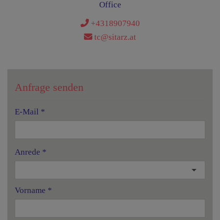
Office
+4318907940
tc@sitarz.at
Anfrage senden
E-Mail
Anrede
Vorname