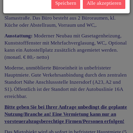
Speichern
Alle akzeptieren
Diese sonnige und unmöblierte Büroeinheit befindet sich
im 2. Stock (kein Lift) eines modernen Neubaus in der
Slamastraße. Das Büro besteht aus 2 Büroraumen, kl.
Küche oder Abstellraum, Vorraum und WC,.
Ausstattung:
Moderner Neubau mit Gasetagenheizung,
Kunststofffenster mit Mehrfachverglasung, WC,. Optional
kann ein Autostellplatz zusätzlich angemietet werden.
(monatl. € 80,- netto)
Moderne, unmöblierte Büroeinheit in unbefristeter
Hauptmiete. Gute Verkehrsanbindung durch den zentralen
Standort Nähe Anschlussstelle Inzersdorf (A23, A2 und
S1). Öffentlich ist der Standort mit der Autobuslinie 16A
erreichbar.
Bitte geben Sie bei Ihrer Anfrage unbedingt die geplante
Nutzung/Branche an! Eine Vermietung kann nur an
vorsteuerabzugsberechtige Firmen/Personen erfolgen!
Das Mietobjekt wird ab sofort in befristeter Hauptmiete (5