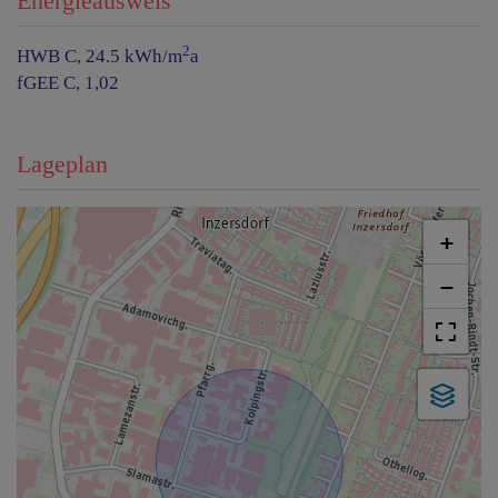
Energieausweis
2
HWB
C, 24.5 kWh/m
a
fGEE
C, 1,02
Lageplan
+
−